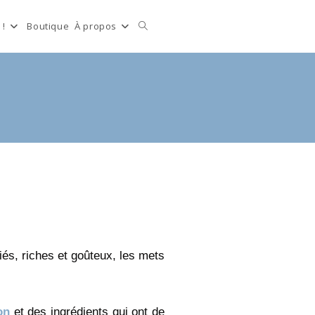
 !
Boutique
À propos
riés, riches et goûteux, les mets
on
et des ingrédients qui ont de