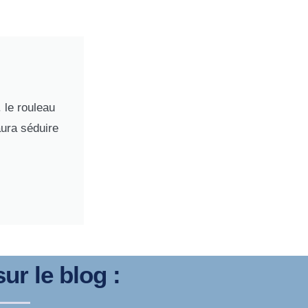
 le rouleau
aura séduire
ur le blog :