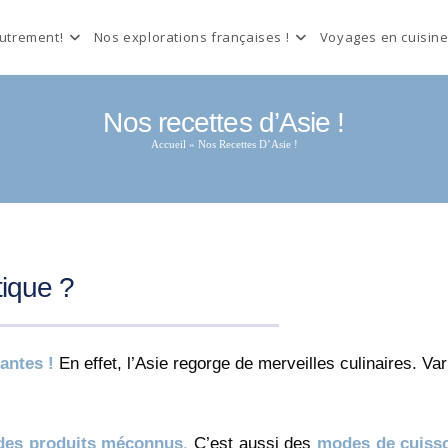
autrement!
Nos explorations françaises !
Voyages en cuisine
Nos recettes d’Asie !
Accueil
»
Nos Recettes D’Asie !
tique ?
antes !
En effet, l’Asie regorge de merveilles culinaires. Va
 des produits méconnus
.
C’est aussi des
modes de cuiss