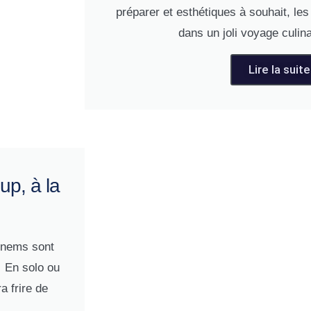
préparer et esthétiques à souhait, l
dans un joli voyage culin
Lire la suite
p, à la
s nems sont
. En solo ou
a frire de