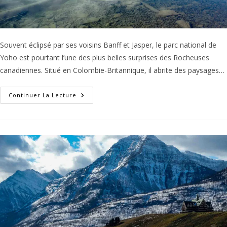
Souvent éclipsé par ses voisins Banff et Jasper, le parc national de
Yoho est pourtant l’une des plus belles surprises des Rocheuses
canadiennes. Situé en Colombie-Britannique, il abrite des paysages…
Parc
Continuer La Lecture
National
De
Yoho
Au
Canada
:
Une
Journée
D’évasion
Hors
Des
Sentiers
Battus
!