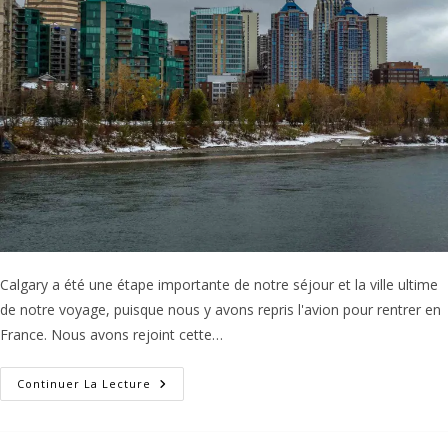
Jours
?
Calgary a été une étape importante de notre séjour et la ville ultime
de notre voyage, puisque nous y avons repris l'avion pour rentrer en
France. Nous avons rejoint cette…
Calgary
Continuer La Lecture
:
Que
Faire
En