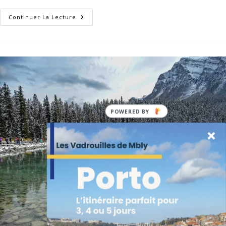
Parc
Continuer La Lecture
National
De
Banff
Au
Canada
:
Que
Faire
En
Deux
Jours
?