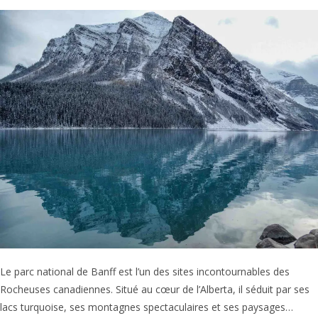
Une
Journée
Dans
La
Mégalopole
De
L’Alberta
?
Le parc national de Banff est l’un des sites incontournables des
Rocheuses canadiennes. Situé au cœur de l’Alberta, il séduit par ses
lacs turquoise, ses montagnes spectaculaires et ses paysages…