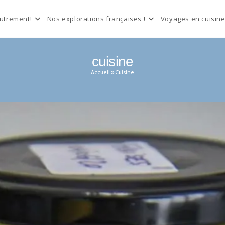
autrement!
Nos explorations françaises !
Voyages en cuisine
cuisine
Accueil
»
Cuisine