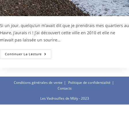
Si un jour, quelqu’un m’avait dit que je prendrais mes quartiers au
Havre, j’aurais ri ! J’ai découvert cette ville en 2010 et elle ne
m’avait pas laissée un sourire…
Week-
Continuer La Lecture
End
Au
Havre
:
Nos
Visites
Et
Conditions générales de vente
Politique de confidentialité
Nos
Contacts
Bonnes
Adresses
Culinaires
Les Vadrouilles de Mbly - 2023
!