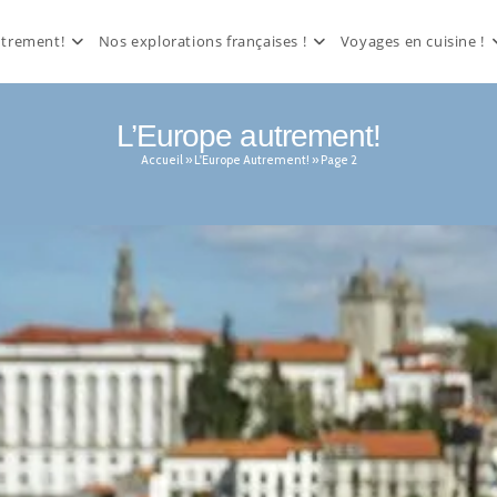
utrement!
Nos explorations françaises !
Voyages en cuisine !
L’Europe autrement!
Accueil
»
L'Europe Autrement!
»
Page 2