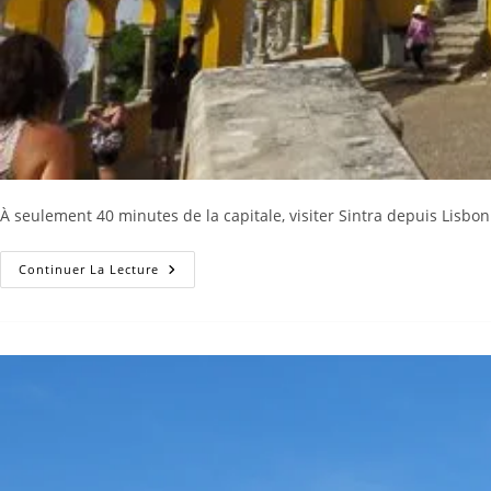
À seulement 40 minutes de la capitale, visiter Sintra depuis Lisbo
Visiter
Continuer La Lecture
Sintra
Depuis
Lisbonne
:
Itinéraire
D’une
Journée
Et
Conseils