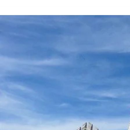
5
Jours
:
Itinéraire
Complet,
Conseils
Pratiques
Et
Excursion
À
Braga
!