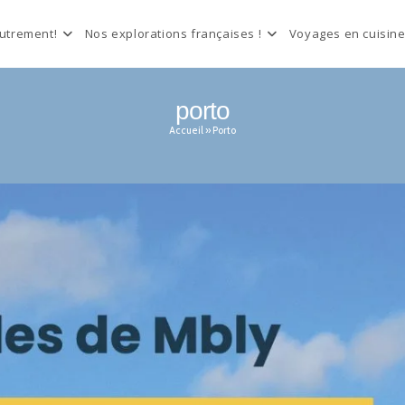
autrement!
Nos explorations françaises !
Voyages en cuisine
porto
Accueil
»
Porto