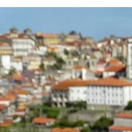
Ou
5
Jours
:
Guide
Complet,
Itinéraire
Détaillé
Et
Meilleures
Adresses
!