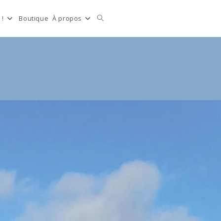
Toggle
 !
Boutique
À propos
website
search