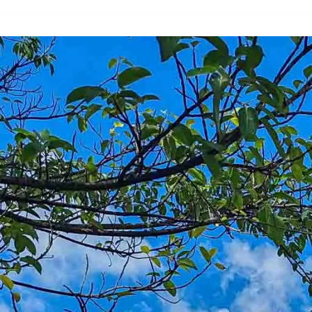
Anne
En
Martinique
:
Plages,
Randonnées
Et
Bonnes
Adresses