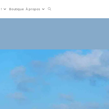
Toggle
 !
Boutique
À propos
website
search