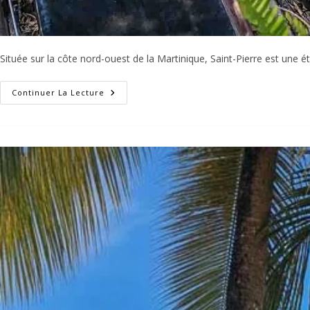
Située sur la côte nord-ouest de la Martinique, Saint-Pierre est une ét
Visiter
Continuer La Lecture
Saint-
Pierre
En
Martinique
:
Que
Voir
Et
Que
Faire
Dans
La
Ville
Et
Ses
Alentours
?